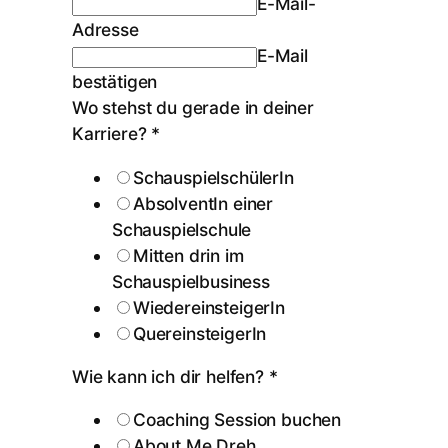
E-Mail-
Adresse
E-Mail
bestätigen
Wo stehst du gerade in deiner
Karriere?
*
SchauspielschülerIn
AbsolventIn einer
Schauspielschule
Mitten drin im
Schauspielbusiness
WiedereinsteigerIn
QuereinsteigerIn
Wie kann ich dir helfen?
*
Coaching Session buchen
About Me Dreh