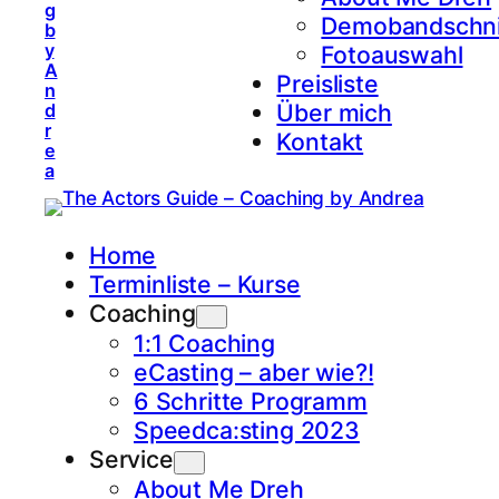
g
Demobandschni
b
y
Fotoauswahl
A
Preisliste
n
Über mich
d
r
Kontakt
e
a
Home
Terminliste – Kurse
Coaching
1:1 Coaching
eCasting – aber wie?!
6 Schritte Programm
Speedca:sting 2023
Service
About Me Dreh