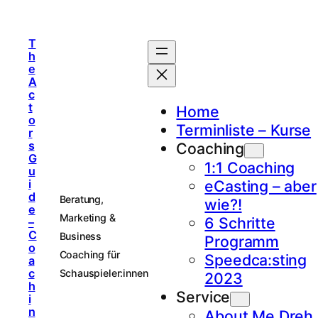
T
h
e
A
c
t
Home
o
Terminliste – Kurse
r
s
Coaching
G
1:1 Coaching
u
i
eCasting – aber
d
Beratung,
wie?!
e
Marketing &
6 Schritte
–
C
Business
Programm
o
Coaching für
Speedca:sting
a
c
Schauspieler:innen
2023
h
Service
i
n
About Me Dreh