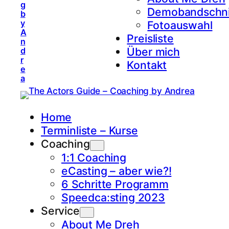
g
Demobandschni
b
y
Fotoauswahl
A
Preisliste
n
Über mich
d
r
Kontakt
e
a
Home
Terminliste – Kurse
Coaching
1:1 Coaching
eCasting – aber wie?!
6 Schritte Programm
Speedca:sting 2023
Service
About Me Dreh