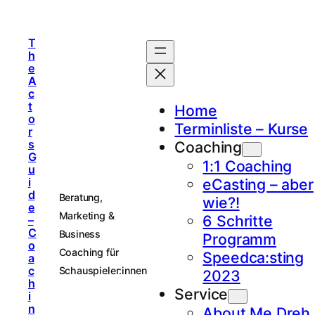
T
h
e
A
c
t
Home
o
Terminliste – Kurse
r
s
Coaching
G
1:1 Coaching
u
i
eCasting – aber
d
Beratung,
wie?!
e
Marketing &
6 Schritte
–
C
Business
Programm
o
Coaching für
Speedca:sting
a
c
Schauspieler:innen
2023
h
Service
i
n
About Me Dreh