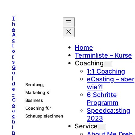
T
h
e
A
c
t
Home
o
Terminliste – Kurse
r
s
Coaching
G
1:1 Coaching
u
i
eCasting – aber
d
Beratung,
wie?!
e
Marketing &
6 Schritte
–
C
Business
Programm
o
Coaching für
Speedca:sting
a
c
Schauspieler:innen
2023
h
Service
i
n
About Me Dreh