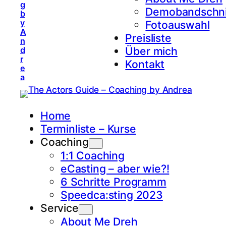
g
Demobandschni
b
y
Fotoauswahl
A
Preisliste
n
Über mich
d
r
Kontakt
e
a
Home
Terminliste – Kurse
Coaching
1:1 Coaching
eCasting – aber wie?!
6 Schritte Programm
Speedca:sting 2023
Service
About Me Dreh