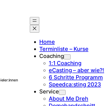
Home
Terminliste – Kurse
Coaching
1:1 Coaching
eCasting – aber wie?!
6 Schritte Programm
ieler:innen
Speedca:sting 2023
Service
About Me Dreh
Demobandschnitt