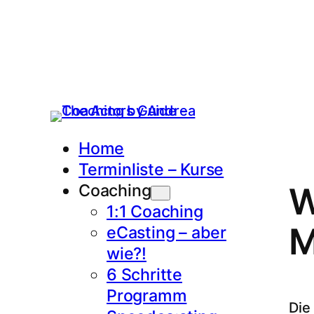
Home
Terminliste – Kurse
Coaching
W
1:1 Coaching
M
eCasting – aber
wie?!
6 Schritte
Programm
Die