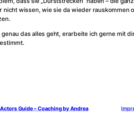
blem, dass sie „Durststrecken“ haben – die ganz
r nicht wissen, wie sie da wieder rauskommen ode
zen.
 genau das alles geht, erarbeite ich gerne mit dir
estimmt.
Actors Guide – Coaching by Andrea
Impr