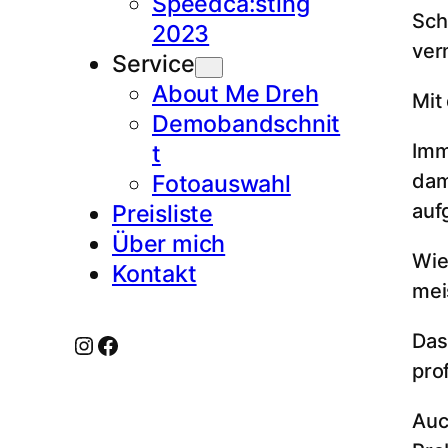
Speedca:sting
Sch
2023
ver
Service
About Me Dreh
Mit
Demobandschnit
Imm
t
dam
Fotoauswahl
auf
Preisliste
Über mich
Wie
Kontakt
mei
Das
Instagram
Facebook
pro
Auc