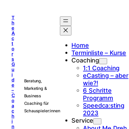
T
h
e
A
c
t
Home
o
Terminliste – Kurse
r
s
Coaching
G
1:1 Coaching
u
i
eCasting – aber
d
Beratung,
wie?!
e
Marketing &
6 Schritte
–
C
Business
Programm
o
Coaching für
Speedca:sting
a
c
Schauspieler:innen
2023
h
Service
i
n
About Me Dreh