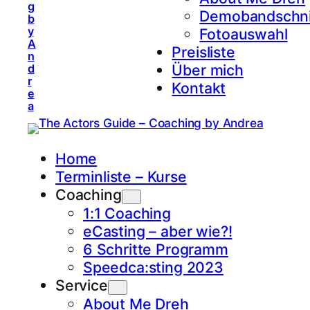
g
Demobandschni
b
y
Fotoauswahl
A
Preisliste
n
Über mich
d
r
Kontakt
e
a
Home
Terminliste – Kurse
Coaching
1:1 Coaching
eCasting – aber wie?!
6 Schritte Programm
Speedca:sting 2023
Service
About Me Dreh