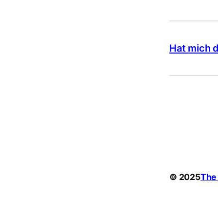
Hat mich d
© 2025
The 