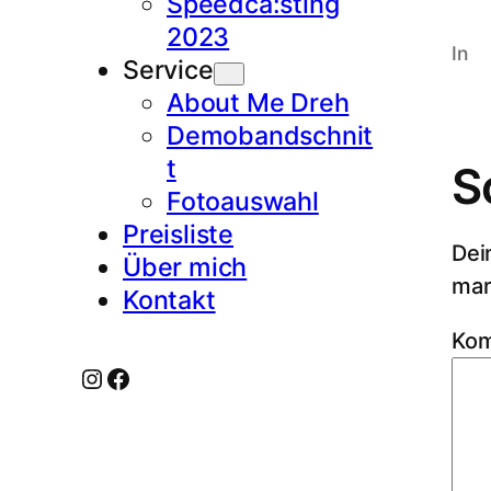
Speedca:sting
2023
In
Service
About Me Dreh
Demobandschnit
t
S
Fotoauswahl
Preisliste
Dei
Über mich
mar
Kontakt
Ko
Instagram
Facebook