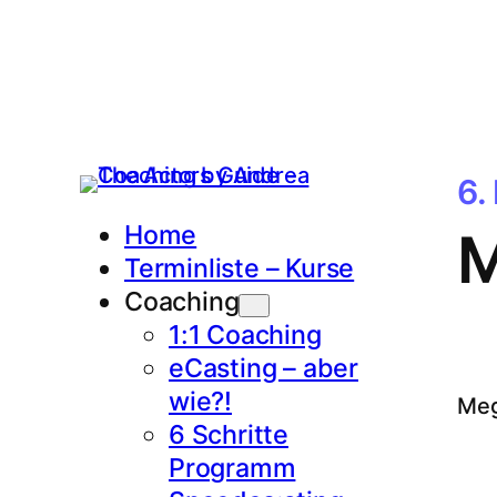
6.
Home
M
Terminliste – Kurse
Coaching
1:1 Coaching
eCasting – aber
wie?!
Meg
6 Schritte
Programm