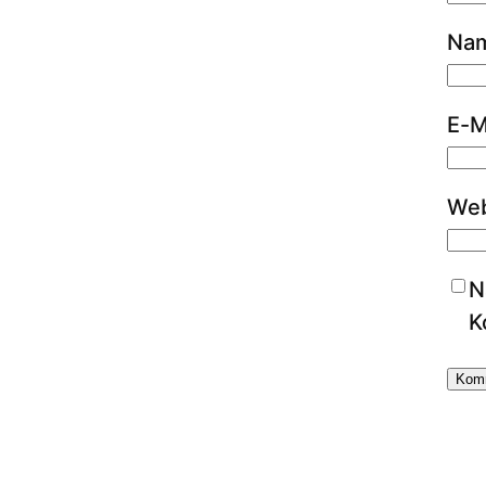
Na
E-M
Web
N
K