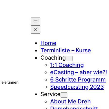
Home
Terminliste – Kurse
Coaching
1:1 Coaching
eCasting – aber wie?!
6 Schritte Programm
ieler:innen
Speedca:sting 2023
Service
About Me Dreh
Demobandschnitt